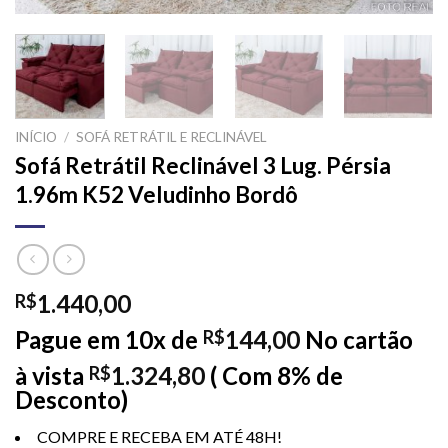
INÍCIO
/
SOFÁ RETRÁTIL E RECLINÁVEL
Sofá Retrátil Reclinável 3 Lug. Pérsia
1.96m K52 Veludinho Bordô
1.440,00
R$
Pague em 10x de
144,00
No cartão
R$
à vista
1.324,80
( Com 8% de
R$
Desconto)
COMPRE E RECEBA EM ATÉ 48H!