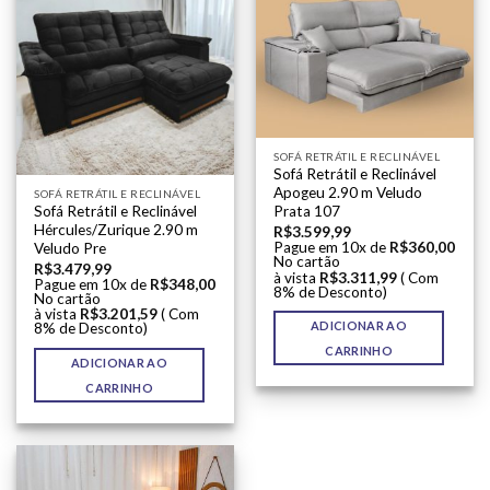
SOFÁ RETRÁTIL E RECLINÁVEL
Sofá Retrátil e Reclinável
Apogeu 2.90 m Veludo
SOFÁ RETRÁTIL E RECLINÁVEL
Sofá Retrátil e Reclinável
Prata 107
Hércules/Zurique 2.90 m
R$
3.599,99
Pague em 10x de
R$
360,00
Veludo Pre
No cartão
R$
3.479,99
à vista
R$
3.311,99
( Com
Pague em 10x de
R$
348,00
8% de Desconto)
No cartão
à vista
R$
3.201,59
( Com
ADICIONAR AO
8% de Desconto)
CARRINHO
ADICIONAR AO
CARRINHO