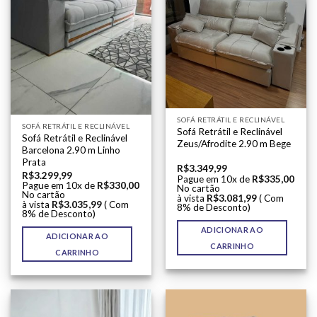
SOFÁ RETRÁTIL E RECLINÁVEL
SOFÁ RETRÁTIL E RECLINÁVEL
Sofá Retrátil e Reclinável
Sofá Retrátil e Reclinável
Zeus/Afrodite 2.90 m Bege
Barcelona 2.90 m Linho
Prata
R$
3.349,99
R$
3.299,99
Pague em 10x de
R$
335,00
Pague em 10x de
R$
330,00
No cartão
No cartão
à vista
R$
3.081,99
( Com
à vista
R$
3.035,99
( Com
8% de Desconto)
8% de Desconto)
ADICIONAR AO
ADICIONAR AO
CARRINHO
CARRINHO