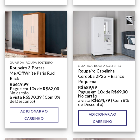
GUARDA-ROUPA SOLTEIRO
GUARDA-ROUPA SOLTEIRO
Roupeiro 3 Portas
Roupeiro Capelinha
Mel/OffWhite Paris Rud
Cordoba 2P2G – Branco
Rack
Poquema
R$
619,99
R$
689,99
Pague em 10x de
R$
62,00
Pague em 10x de
R$
69,00
No cartão
No cartão
à vista
R$
570,39
( Com 8%
à vista
R$
634,79
( Com 8%
de Desconto)
de Desconto)
ADICIONAR AO
ADICIONAR AO
CARRINHO
CARRINHO