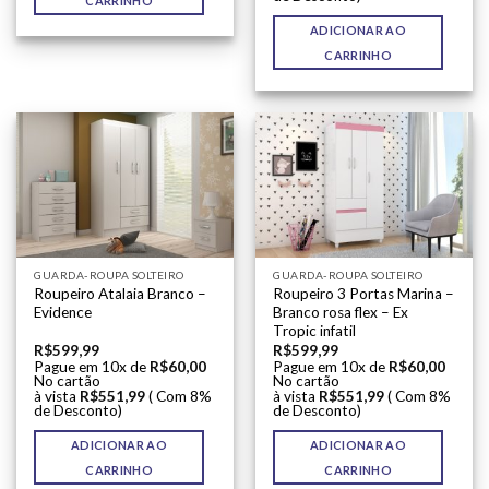
CARRINHO
ADICIONAR AO
CARRINHO
GUARDA-ROUPA SOLTEIRO
GUARDA-ROUPA SOLTEIRO
Roupeiro Atalaia Branco –
Roupeiro 3 Portas Marina –
Evidence
Branco rosa flex – Ex
Tropic infatil
R$
599,99
R$
599,99
Pague em 10x de
R$
60,00
Pague em 10x de
R$
60,00
No cartão
No cartão
à vista
R$
551,99
( Com 8%
à vista
R$
551,99
( Com 8%
de Desconto)
de Desconto)
ADICIONAR AO
ADICIONAR AO
CARRINHO
CARRINHO