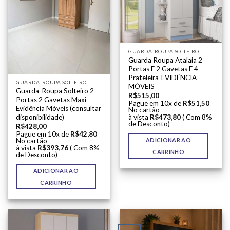
GUARDA-ROUPA SOLTEIRO
Guarda Roupa Atalaia 2
Portas E 2 Gavetas E 4
Prateleira-EVIDÊNCIA
GUARDA-ROUPA SOLTEIRO
MÓVEIS
Guarda-Roupa Solteiro 2
R$
515,00
Portas 2 Gavetas Maxi
Pague em 10x de
R$
51,50
Evidência Móveis (consultar
No cartão
disponibilidade)
à vista
R$
473,80
( Com 8%
de Desconto)
R$
428,00
Pague em 10x de
R$
42,80
No cartão
ADICIONAR AO
à vista
R$
393,76
( Com 8%
CARRINHO
de Desconto)
ADICIONAR AO
CARRINHO