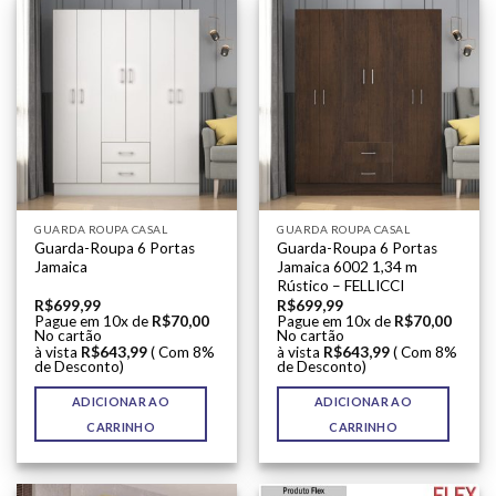
GUARDA ROUPA CASAL
GUARDA ROUPA CASAL
Guarda-Roupa 6 Portas
Guarda-Roupa 6 Portas
Jamaica
Jamaica 6002 1,34 m
Rústico – FELLICCI
R$
699,99
R$
699,99
Pague em 10x de
R$
70,00
Pague em 10x de
R$
70,00
No cartão
No cartão
à vista
R$
643,99
( Com 8%
à vista
R$
643,99
( Com 8%
de Desconto)
de Desconto)
ADICIONAR AO
ADICIONAR AO
CARRINHO
CARRINHO