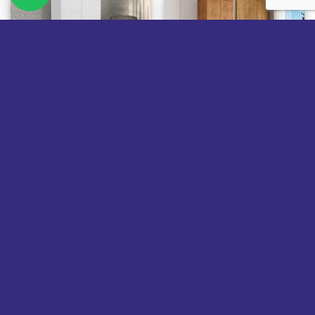
GUARDA ROUPA CASAL
GUARDA ROUPA CASAL
Guarda-Roupa Floripa 2
Guarda-Roupa Floripa 2
portas – Branco
portas – Cedro
R$
735,00
R$
735,00
Pague em 10x de
R$
73,50
Pague em 10x de
R$
73,50
No cartão
No cartão
à vista
R$
676,20
( Com 8%
à vista
R$
676,20
( Com 8%
de Desconto)
de Desconto)
ADICIONAR AO
ADICIONAR AO
CARRINHO
CARRINHO