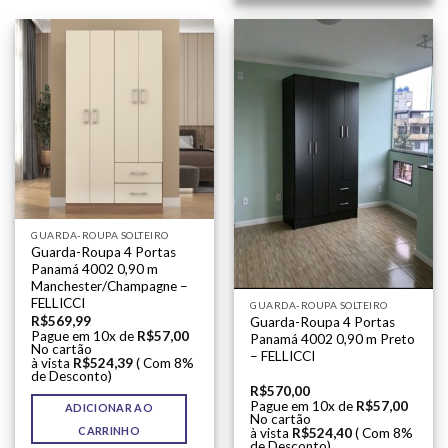
GUARDA-ROUPA SOLTEIRO
Guarda-Roupa 4 Portas
Panamá 4002 0,90 m
Manchester/Champagne –
FELLICCI
GUARDA-ROUPA SOLTEIRO
R$
569,99
Guarda-Roupa 4 Portas
Pague em 10x de
R$
57,00
Panamá 4002 0,90 m Preto
No cartão
– FELLICCI
à vista
R$
524,39
( Com 8%
de Desconto)
R$
570,00
Pague em 10x de
R$
57,00
ADICIONAR AO
No cartão
CARRINHO
à vista
R$
524,40
( Com 8%
de Desconto)