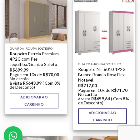
GUARDA-ROUPA SOLTEIRO
Roupeiro Estrela Premium
4P2G com Pes
Jequitiba/Granizo Salleto
GUARDA-ROUPA SOLTEIRO
Roupeiro NT 6010 4P2G
R$
699,99
Pague em 10x de
R$
70,00
Branco Branco.Rosa Flex
No cartão
Notavel
à vista
R$
643,99
( Com 8%
R$
717,00
de Desconto)
Pague em 10x de
R$
71,70
No cartão
ADICIONAR AO
à vista
R$
659,64
( Com 8%
de Desconto)
CARRINHO
ADICIONAR AO
CARRINHO