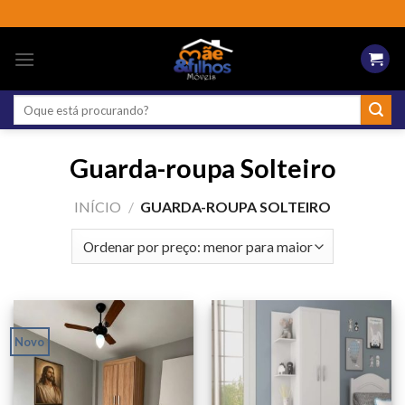
Skip
to
content
Pesquisar
por:
Guarda-roupa Solteiro
INÍCIO
/
GUARDA-ROUPA SOLTEIRO
Novo