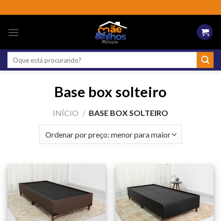
Skip
to
content
Pesquisar
por:
Base box solteiro
INÍCIO
/
BASE BOX SOLTEIRO