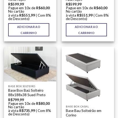
R$
599,99
R$
599,99
Pague em 10x de
R$
60,00
Pague em 10x de
R$
60,00
No cartão
No cartão
à vista
R$
551,99
( Com 8%
à vista
R$
551,99
( Com 8%
de Desconto)
de Desconto)
ADICIONAR AO
ADICIONAR AO
CARRINHO
CARRINHO
BASE BOX SOLTEIRO
Base Box Baú Solteiro
88x188x38 Sued Preto
R$
799,99
Pague em 10x de
R$
80,00
BASE BOX CASAL
No cartão
à vista
R$
735,99
( Com 8%
Base Bau Solteirão em
de Desconto)
Corino