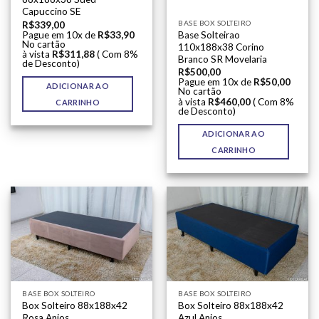
Capuccino SE
BASE BOX SOLTEIRO
R$
339,00
Base Solteirao
Pague em 10x de
R$
33,90
No cartão
110x188x38 Corino
à vista
R$
311,88
( Com 8%
Branco SR Movelaria
de Desconto)
R$
500,00
Pague em 10x de
R$
50,00
ADICIONAR AO
No cartão
à vista
R$
460,00
( Com 8%
CARRINHO
de Desconto)
ADICIONAR AO
CARRINHO
BASE BOX SOLTEIRO
BASE BOX SOLTEIRO
Box Solteiro 88x188x42
Box Solteiro 88x188x42
Rosa Anjos
Azul Anjos