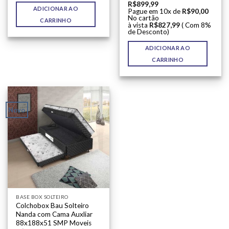
R$
899,99
ADICIONAR AO
Pague em 10x de
R$
90,00
No cartão
CARRINHO
à vista
R$
827,99
( Com 8%
de Desconto)
ADICIONAR AO
CARRINHO
Novo
BASE BOX SOLTEIRO
Colchobox Bau Solteiro
Nanda com Cama Auxliar
88x188x51 SMP Moveis