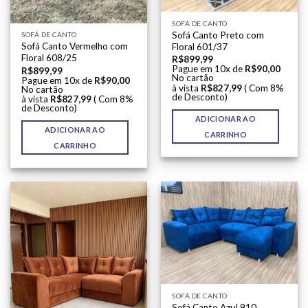
SOFÁ DE CANTO
Sofá Canto Preto com
SOFÁ DE CANTO
Sofá Canto Vermelho com
Floral 601/37
Floral 608/25
R$
899,99
Pague em 10x de
R$
90,00
R$
899,99
No cartão
Pague em 10x de
R$
90,00
à vista
R$
827,99
( Com 8%
No cartão
de Desconto)
à vista
R$
827,99
( Com 8%
de Desconto)
ADICIONAR AO
ADICIONAR AO
CARRINHO
CARRINHO
SOFÁ DE CANTO
Sofá Canto Azul 910