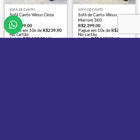
SOFÁ DE CANTO
SOFÁ DE CANTO
Sofá Canto Vênus Cinza
Sofá de Canto Vênus
394
Marrom 360
R$
2.399,00
R$
2.399,00
Pague em 10x de
R$
239,90
Pague em 10x de
R$
239,90
No cartão
No cartão
à vista
R$
2.207,08
( Com
à vista
R$
2.207,08
( Com
8% de Desconto)
8% de Desconto)
ADICIONAR AO
ADICIONAR AO
CARRINHO
CARRINHO
SOFÁ DE CANTO
SOFÁ DE CANTO
Estofado Retrátil Canto
Estofado Retrátil Canto
Colatina Linho Cinza
Colatina Linho Azul
R$
2.979,99
R$
2.979,99