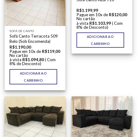
R$
1.199,99
Pague em 10x de
R$
120,00
No cartão
à vista
R$
1.103,99
( Com
8% de Desconto)
SOFÁ DE CANTO
Sofá Canto Terracota 509
ADICIONAR AO
Belo (Sob Encomenda)
CARRINHO
R$
1.190,00
Pague em 10x de
R$
119,00
No cartão
à vista
R$
1.094,80
( Com
8% de Desconto)
ADICIONAR AO
CARRINHO