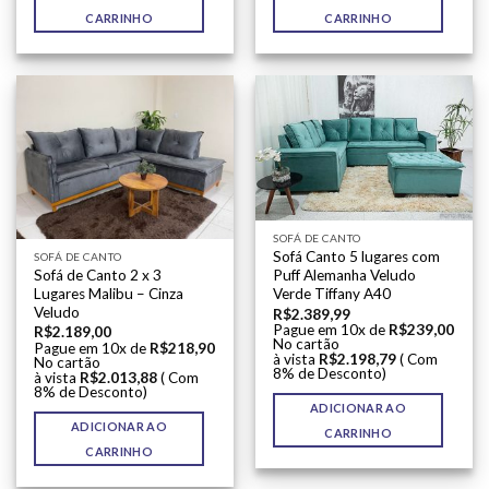
CARRINHO
CARRINHO
SOFÁ DE CANTO
Sofá Canto 5 lugares com
SOFÁ DE CANTO
Sofá de Canto 2 x 3
Puff Alemanha Veludo
Lugares Malibu – Cinza
Verde Tiffany A40
Veludo
R$
2.389,99
Pague em 10x de
R$
239,00
R$
2.189,00
No cartão
Pague em 10x de
R$
218,90
à vista
R$
2.198,79
( Com
No cartão
8% de Desconto)
à vista
R$
2.013,88
( Com
8% de Desconto)
ADICIONAR AO
ADICIONAR AO
CARRINHO
CARRINHO