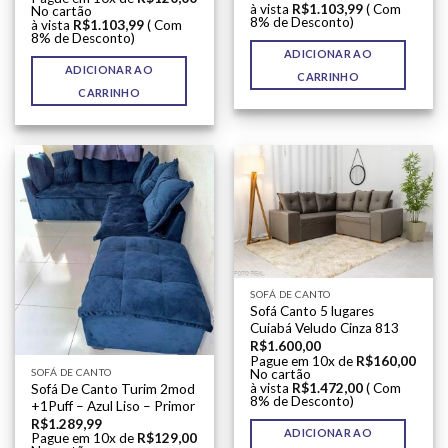
à vista
R$
1.103,99
( Com
No cartão
8% de Desconto)
à vista
R$
1.103,99
( Com
8% de Desconto)
ADICIONAR AO
ADICIONAR AO
CARRINHO
CARRINHO
SOFÁ DE CANTO
Sofá Canto 5 lugares
Cuiabá Veludo Cinza 813
R$
1.600,00
Pague em 10x de
R$
160,00
No cartão
SOFÁ DE CANTO
à vista
R$
1.472,00
( Com
Sofá De Canto Turim 2mod
8% de Desconto)
+1Puff – Azul Liso – Primor
R$
1.289,99
ADICIONAR AO
Pague em 10x de
R$
129,00