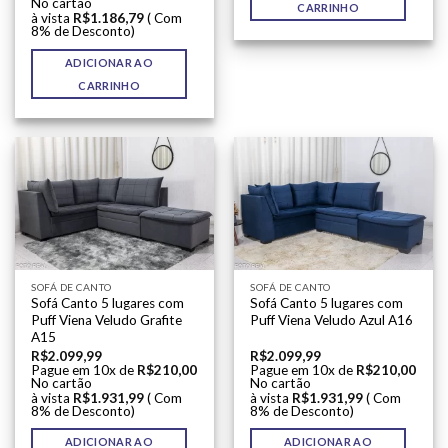
No cartão
CARRINHO
à vista
R$
1.186,79
( Com
8% de Desconto)
ADICIONAR AO
CARRINHO
SOFÁ DE CANTO
SOFÁ DE CANTO
Sofá Canto 5 lugares com
Sofá Canto 5 lugares com
Puff Viena Veludo Grafite
Puff Viena Veludo Azul A16
A15
R$
2.099,99
R$
2.099,99
Pague em 10x de
R$
210,00
Pague em 10x de
R$
210,00
No cartão
No cartão
à vista
R$
1.931,99
( Com
à vista
R$
1.931,99
( Com
8% de Desconto)
8% de Desconto)
ADICIONAR AO
ADICIONAR AO