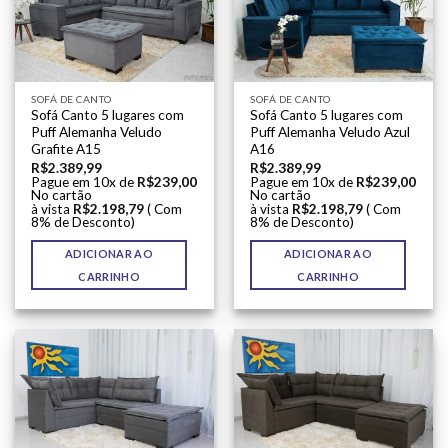
SOFÁ DE CANTO
SOFÁ DE CANTO
Sofá Canto 5 lugares com
Sofá Canto 5 lugares com
Puff Alemanha Veludo
Puff Alemanha Veludo Azul
Grafite A15
A16
R$
2.389,99
R$
2.389,99
Pague em 10x de
R$
239,00
Pague em 10x de
R$
239,00
No cartão
No cartão
à vista
R$
2.198,79
( Com
à vista
R$
2.198,79
( Com
8% de Desconto)
8% de Desconto)
ADICIONAR AO
ADICIONAR AO
CARRINHO
CARRINHO