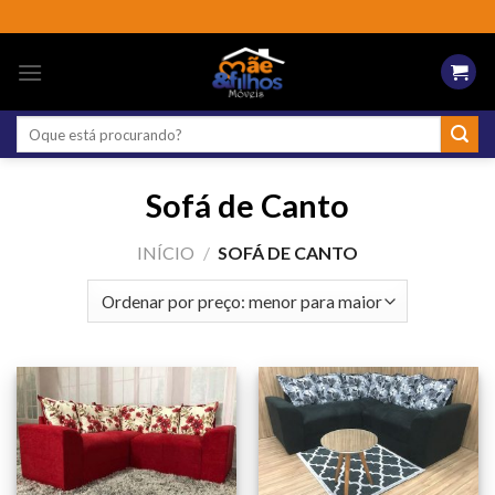
Skip
to
content
Pesquisar
por:
Sofá de Canto
INÍCIO
/
SOFÁ DE CANTO