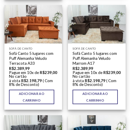
SOFÁ DE CANTO
SOFÁ DE CANTO
Sofá Canto 5 lugares com
Sofá Canto 5 lugares com
Puff Alemanha Veludo
Puff Alemanha Veludo
Terracota A33
Marrom A17
R$
2.389,99
R$
2.389,99
Pague em 10x de
R$
239,00
Pague em 10x de
R$
239,00
No cartão
No cartão
à vista
R$
2.198,79
( Com
à vista
R$
2.198,79
( Com
8% de Desconto)
8% de Desconto)
ADICIONAR AO
ADICIONAR AO
CARRINHO
CARRINHO