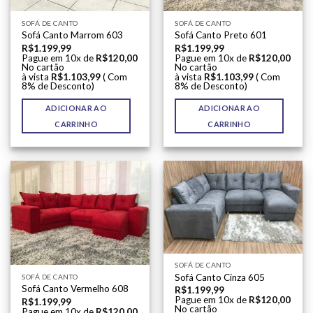
SOFÁ DE CANTO
SOFÁ DE CANTO
Sofá Canto Marrom 603
Sofá Canto Preto 601
R$
1.199,99
R$
1.199,99
Pague em 10x de
R$
120,00
Pague em 10x de
R$
120,00
No cartão
No cartão
à vista
R$
1.103,99
( Com
à vista
R$
1.103,99
( Com
8% de Desconto)
8% de Desconto)
ADICIONAR AO
ADICIONAR AO
CARRINHO
CARRINHO
SOFÁ DE CANTO
Sofá Canto Cinza 605
SOFÁ DE CANTO
Sofá Canto Vermelho 608
R$
1.199,99
Pague em 10x de
R$
120,00
R$
1.199,99
No cartão
Pague em 10x de
R$
120,00