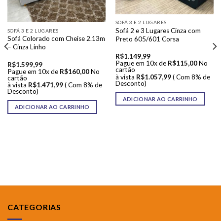
SOFÁ 3 E 2 LUGARES
Sofá 2 e 3 Lugares Cinza com
SOFÁ 3 E 2 LUGARES
Sofá Colorado com Cheise 2.13m
Preto 605/601 Corsa
– Cinza Linho
R$
1.149,99
Pague em 10x de
R$
115,00
No
R$
1.599,99
cartão
Pague em 10x de
R$
160,00
No
à vista
R$
1.057,99
( Com 8% de
cartão
Desconto)
à vista
R$
1.471,99
( Com 8% de
Desconto)
ADICIONAR AO CARRINHO
ADICIONAR AO CARRINHO
CATEGORIAS