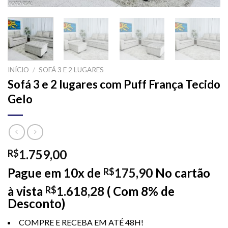
INÍCIO
/
SOFÁ 3 E 2 LUGARES
Sofá 3 e 2 lugares com Puff França Tecido
Gelo
1.759,00
R$
Pague em 10x de
175,90
No cartão
R$
à vista
1.618,28
( Com 8% de
R$
Desconto)
COMPRE E RECEBA EM ATÉ 48H!