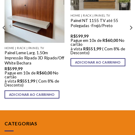
HOME | RACK | PAINEL TV
Painel NT 1155 TV até 55
Polegadas -Frejó/Preto
R$
599,99
Pague em 10x de
R$
60,00
No
cartão
HOME | RACK | PAINEL TV
à vista
R$
551,99
( Com 8% de
Desconto)
Painel Leme Larg. 1.50m
Impressão Ripada 3D Ripado/Off
ADICIONAR AO CARRINHO
White Bechara
R$
599,99
Pague em 10x de
R$
60,00
No
cartão
à vista
R$
551,99
( Com 8% de
Desconto)
ADICIONAR AO CARRINHO
CATEGORIAS