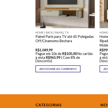
L TV
HOME | RACK | PAINEL TV
HOME 
175 e Painel NT
Painel Paris para TV até 65 Polegadas
Home 
60 Polegadas
Off/Cinamomo Bechara
Ripa
Mobl
R$
1.049,99
R$
99
R$
98,00
No cartão
Pague em 10x de
R$
105,00
No cartão
Pagu
 Com 8% de
à vista
R$
965,99
( Com 8% de
à vist
Desconto)
Desc
ARRINHO
ADICIONAR AO CARRINHO
AD
CATEGORIAS
NOS