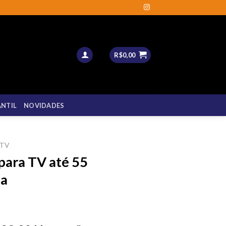
R$
0,00
ANTIL
NOVIDADES
 TV
 para TV até 55
na