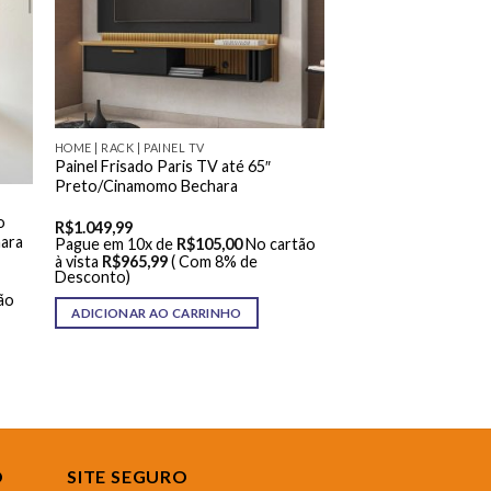
HOME | RACK | PAINEL TV
Painel Frisado Paris TV até 65″
Preto/Cinamomo Bechara
o
R$
1.049,99
hara
Pague em 10x de
R$
105,00
No cartão
à vista
R$
965,99
( Com 8% de
Desconto)
ão
ADICIONAR AO CARRINHO
O
SITE SEGURO