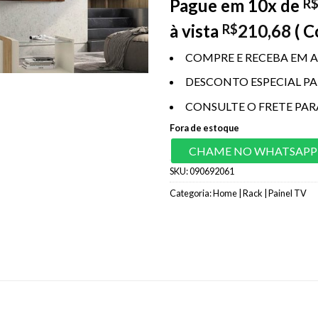
Pague em 10x de
R
à vista
210,68
( 
R$
COMPRE E RECEBA EM A
DESCONTO ESPECIAL P
CONSULTE O FRETE PAR
Fora de estoque
CHAME NO WHATSAPP
SKU:
090692061
Categoria:
Home | Rack | Painel TV