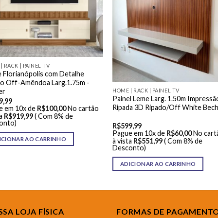
| RACK | PAINEL TV
Florianópolis com Detalhe
do Off-Amêndoa Larg.1.75m -
HOME | RACK | PAINEL TV
er
Painel Leme Larg. 1.50m Impressã
9,99
Ripada 3D Ripado/Off White Bec
e em 10x de
R$
100,00
No cartão
a
R$
919,99
( Com 8% de
onto)
R$
599,99
Pague em 10x de
R$
60,00
No cart
ICIONAR AO CARRINHO
à vista
R$
551,99
( Com 8% de
Desconto)
ADICIONAR AO CARRINHO
SA LOJA FÍSICA
FORMAS DE PAGAMENT