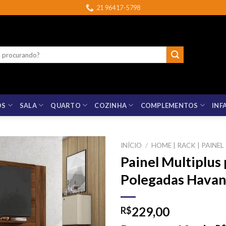
21 96417-5798
OS
SALA
QUARTO
COZINHA
COMPLEMENTOS
INF
INÍCIO
/
HOME | RACK | PAINEL
Painel Multiplus
Polegadas Hava
229,00
R$