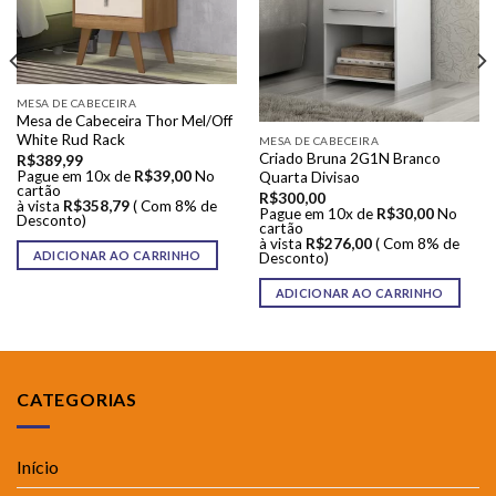
MESA DE CABECEIRA
Mesa de Cabeceira Thor Mel/Off
White Rud Rack
MESA DE CABECEIRA
Criado Bruna 2G1N Branco
R$
389,99
Pague em 10x de
R$
39,00
No
Quarta Divisao
cartão
R$
300,00
à vista
R$
358,79
( Com 8% de
Pague em 10x de
R$
30,00
No
Desconto)
cartão
à vista
R$
276,00
( Com 8% de
ADICIONAR AO CARRINHO
Desconto)
ADICIONAR AO CARRINHO
CATEGORIAS
Início