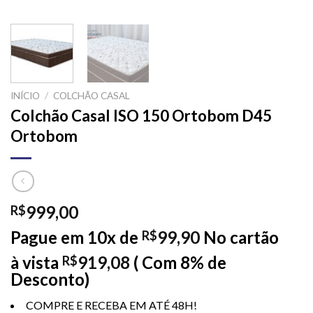
INÍCIO
/
COLCHÃO CASAL
Colchão Casal ISO 150 Ortobom D45
Ortobom
999,00
R$
Pague em 10x de
99,90
No cartão
R$
à vista
919,08
( Com 8% de
R$
Desconto)
COMPRE E RECEBA EM ATÉ 48H!