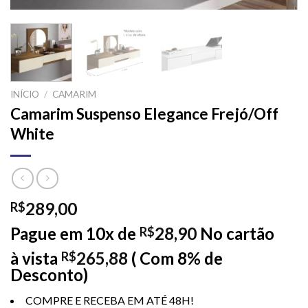
INÍCIO
/
CAMARIM
Camarim Suspenso Elegance Frejó/Off
White
289,00
R$
Pague em 10x de
28,90
No cartão
R$
à vista
265,88
( Com 8% de
R$
Desconto)
COMPRE E RECEBA EM ATÉ 48H!