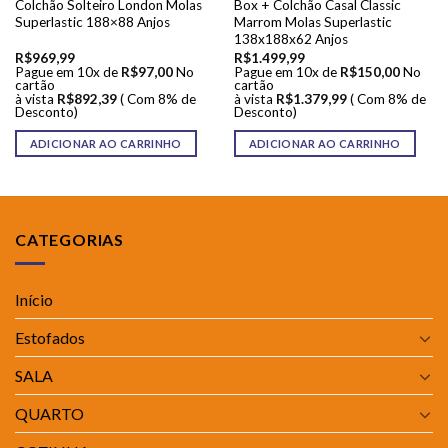
Colchão Solteiro London Molas
Box + Colchão Casal Classic
Superlastic 188×88 Anjos
Marrom Molas Superlastic
138x188x62 Anjos
R$
969,99
R$
1.499,99
Pague em 10x de
R$
97,00
No
Pague em 10x de
R$
150,00
No
cartão
cartão
à vista
R$
892,39
( Com 8% de
à vista
R$
1.379,99
( Com 8% de
Desconto)
Desconto)
ADICIONAR AO CARRINHO
ADICIONAR AO CARRINHO
CATEGORIAS
Início
Estofados
SALA
QUARTO