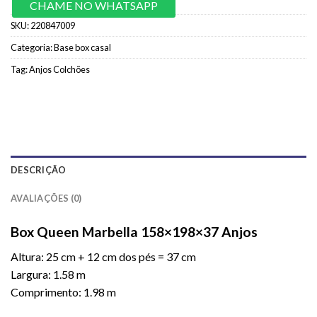
CHAME NO WHATSAPP
SKU:
220847009
Categoria:
Base box casal
Tag:
Anjos Colchões
DESCRIÇÃO
AVALIAÇÕES (0)
Box Queen Marbella 158×198×37 Anjos
Altura: 25 cm + 12 cm dos pés = 37 cm
Largura: 1.58 m
Comprimento: 1.98 m