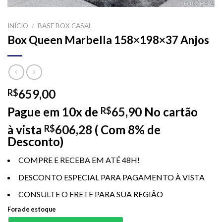
INÍCIO
/
BASE BOX CASAL
Box Queen Marbella 158×198×37 Anjos
659,00
R$
Pague em 10x de
65,90
No cartão
R$
à vista
606,28
( Com 8% de
R$
Desconto)
COMPRE E RECEBA EM ATÉ 48H!
DESCONTO ESPECIAL PARA PAGAMENTO À VISTA
CONSULTE O FRETE PARA SUA REGIÃO
Fora de estoque