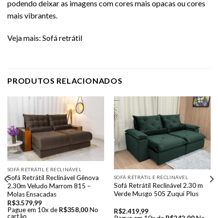
podendo deixar as imagens com cores mais opacas ou cores
mais vibrantes.
Veja mais:
Sofá retrátil
PRODUTOS RELACIONADOS
SOFÁ RETRÁTIL E RECLINÁVEL
Sofá Retrátil Reclinável Gênova
SOFÁ RETRÁTIL E RECLINÁVEL
Sofá Retrátil Reclinável 2.30 m
2.30m Veludo Marrom 815 –
Verde Musgo 505 Zuqui Plus
Molas Ensacadas
R$
3.579,99
Pague em 10x de
R$
358,00
No
R$
2.419,99
cartão
Pague em 10x de
R$
242,00
No