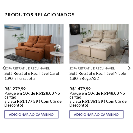
PRODUTOS RELACIONADOS
SOFÁ RETRÁTIL E RECLINÁVEL
SOFÁ RETRÁTIL E RECLINÁVEL
Sofá Retrátil e Reclinável Carol
Sofá Retrátil e Reclinável Nicole
1.90m Terracota
1.80m Bege A32
R$
1.279,99
R$
1.479,99
Pague em 10x de
R$
128,00
No
Pague em 10x de
R$
148,00
No
cartão
cartão
à vista
R$
1.177,59
( Com 8% de
à vista
R$
1.361,59
( Com 8% de
Desconto)
Desconto)
ADICIONAR AO CARRINHO
ADICIONAR AO CARRINHO