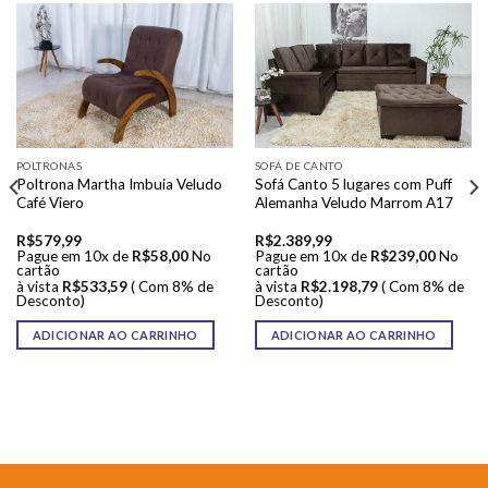
POLTRONAS
SOFÁ DE CANTO
Poltrona Martha Imbuia Veludo
Sofá Canto 5 lugares com Puff
Café Viero
Alemanha Veludo Marrom A17
R$
579,99
R$
2.389,99
Pague em 10x de
R$
58,00
No
Pague em 10x de
R$
239,00
No
cartão
cartão
à vista
R$
533,59
( Com 8% de
à vista
R$
2.198,79
( Com 8% de
Desconto)
Desconto)
ADICIONAR AO CARRINHO
ADICIONAR AO CARRINHO