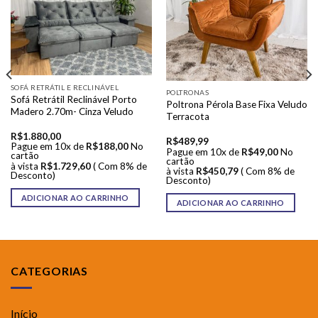
SOFÁ RETRÁTIL E RECLINÁVEL
POLTRONAS
Sofá Retrátil Reclinável Porto
Poltrona Pérola Base Fixa Veludo
Madero 2.70m- Cinza Veludo
Terracota
R$
1.880,00
R$
489,99
Pague em 10x de
R$
188,00
No
Pague em 10x de
R$
49,00
No
cartão
cartão
à vista
R$
1.729,60
( Com 8% de
à vista
R$
450,79
( Com 8% de
Desconto)
Desconto)
ADICIONAR AO CARRINHO
ADICIONAR AO CARRINHO
CATEGORIAS
Início