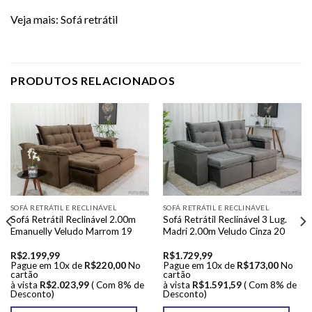
Veja mais:
Sofá retrátil
PRODUTOS RELACIONADOS
SOFÁ RETRÁTIL E RECLINÁVEL
SOFÁ RETRÁTIL E RECLINÁVEL
Sofá Retrátil Reclinável 2.00m
Sofá Retrátil Reclinável 3 Lug.
Emanuelly Veludo Marrom 19
Madri 2.00m Veludo Cinza 20
R$
2.199,99
R$
1.729,99
Pague em 10x de
R$
220,00
No
Pague em 10x de
R$
173,00
No
cartão
cartão
à vista
R$
2.023,99
( Com 8% de
à vista
R$
1.591,59
( Com 8% de
Desconto)
Desconto)