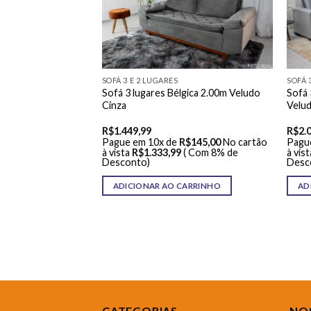
SOFÁ 3 E 2 LUGARES
SOFÁ 
com Baú Sued Cinza
Sofá 3 lugares Bélgica 2.00m Veludo
Sofá 
Cinza
Velu
R$
1.449,99
R$
2.
R$
95,00
No cartão
Pague em 10x de
R$
145,00
No cartão
Pagu
 Com 8% de
à vista
R$
1.333,99
( Com 8% de
à vist
Desconto)
Desc
ARRINHO
ADICIONAR AO CARRINHO
AD
CATEGORIAS
NOS