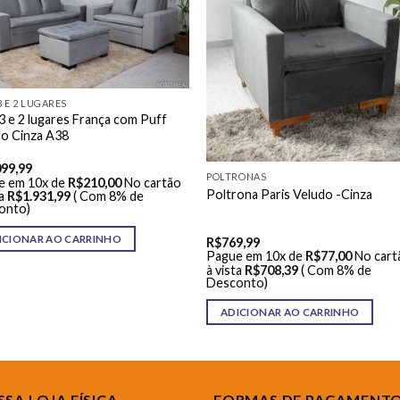
3 E 2 LUGARES
3 e 2 lugares França com Puff
do Cinza A38
099,99
POLTRONAS
e em 10x de
R$
210,00
No cartão
Poltrona Paris Veludo -Cinza
a
R$
1.931,99
( Com 8% de
onto)
ICIONAR AO CARRINHO
R$
769,99
Pague em 10x de
R$
77,00
No cart
à vista
R$
708,39
( Com 8% de
Desconto)
ADICIONAR AO CARRINHO
SA LOJA FÍSICA
FORMAS DE PAGAMENT