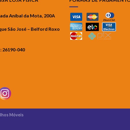
rada Aníbal da Mota, 200A
que São José – Belford Roxo
.: 26190-040
ilhos Móveis