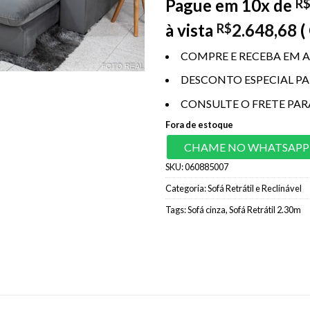
Pague em 10x de
R
à vista
2.648,68
(
R$
COMPRE E RECEBA EM A
DESCONTO ESPECIAL P
CONSULTE O FRETE PAR
Fora de estoque
CHAME NO WHATSAPP
SKU:
060885007
Categoria:
Sofá Retrátil e Reclinável
Tags:
Sofá cinza
,
Sofá Retrátil 2.30m