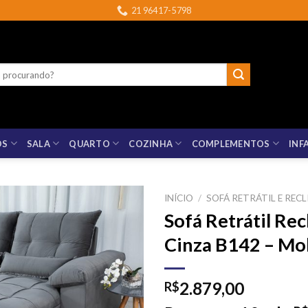
21 96417-5798
OS
SALA
QUARTO
COZINHA
COMPLEMENTOS
INF
INÍCIO
/
SOFÁ RETRÁTIL E RECL
Sofá Retrátil Re
Cinza B142 – Mo
2.879,00
R$