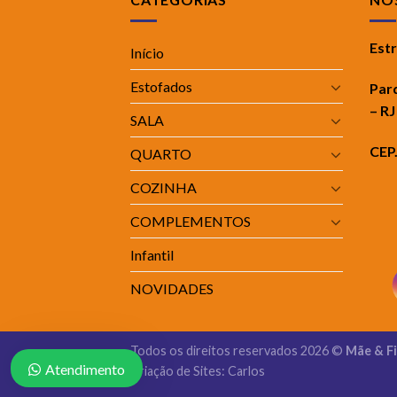
Est
Início
Estofados
Par
– RJ
SALA
CEP
QUARTO
COZINHA
COMPLEMENTOS
Infantil
NOVIDADES
Todos os direitos reservados 2026 ©
Mãe & F
Atendimento
Criação de Sites: Carlos