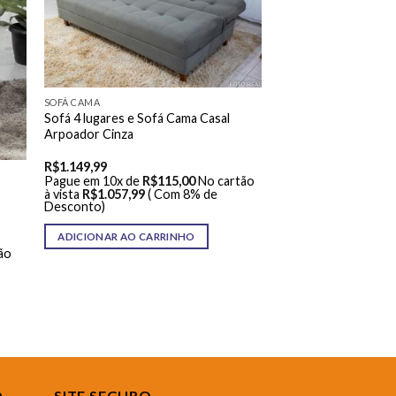
SOFÁ CAMA
Sofá 4 lugares e Sofá Cama Casal
Arpoador Cinza
R$
1.149,99
Pague em 10x de
R$
115,00
No cartão
à vista
R$
1.057,99
( Com 8% de
Desconto)
ADICIONAR AO CARRINHO
ão
O
SITE SEGURO