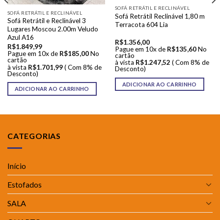
SOFÁ RETRÁTIL E RECLINÁVEL
SOFÁ RETRÁTIL E RECLINÁVEL
Sofá Retrátil Reclinável 1,80 m
Sofá Retrátil e Reclinável 3
Terracota 604 Lia
Lugares Moscou 2.00m Veludo
Azul A16
R$
1.356,00
R$
1.849,99
Pague em 10x de
R$
135,60
No
Pague em 10x de
R$
185,00
No
cartão
cartão
à vista
R$
1.247,52
( Com 8% de
à vista
R$
1.701,99
( Com 8% de
Desconto)
Desconto)
ADICIONAR AO CARRINHO
ADICIONAR AO CARRINHO
CATEGORIAS
Início
Estofados
SALA