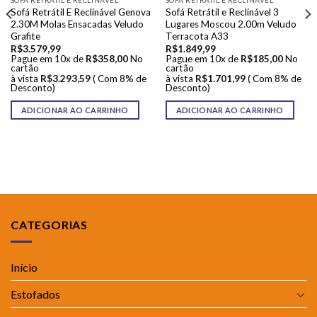
Sofá Retrátil E Reclinável Genova
Sofá Retrátil e Reclinável 3
2.30M Molas Ensacadas Veludo
Lugares Moscou 2.00m Veludo
Grafite
Terracota A33
R$
3.579,99
R$
1.849,99
Pague em 10x de
R$
358,00
No
Pague em 10x de
R$
185,00
No
cartão
cartão
à vista
R$
3.293,59
( Com 8% de
à vista
R$
1.701,99
( Com 8% de
Desconto)
Desconto)
ADICIONAR AO CARRINHO
ADICIONAR AO CARRINHO
CATEGORIAS
Início
Estofados