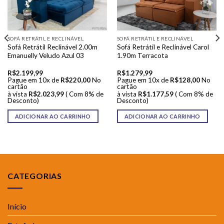
SOFÁ RETRÁTIL E RECLINÁVEL
SOFÁ RETRÁTIL E RECLINÁVEL
Sofá Retrátil Reclinável 2.00m
Sofá Retrátil e Reclinável Carol
Emanuelly Veludo Azul 03
1.90m Terracota
R$
2.199,99
R$
1.279,99
Pague em 10x de
R$
220,00
No
Pague em 10x de
R$
128,00
No
cartão
cartão
à vista
R$
2.023,99
( Com 8% de
à vista
R$
1.177,59
( Com 8% de
Desconto)
Desconto)
ADICIONAR AO CARRINHO
ADICIONAR AO CARRINHO
CATEGORIAS
Início