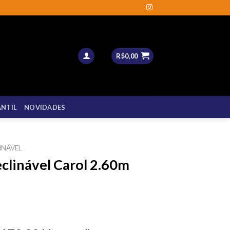
R$
0,00
ANTIL
NOVIDADES
INÁVEL
eclinável Carol 2.60m