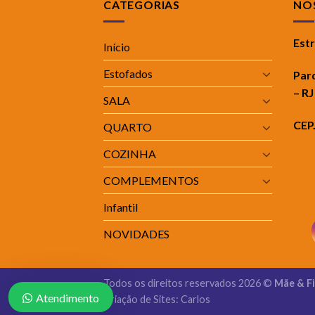
CATEGORIAS
NOS
Est
Início
Estofados
Par
– RJ
SALA
CEP
QUARTO
COZINHA
COMPLEMENTOS
Infantil
NOVIDADES
Todos os direitos reservados 2026 ©
Mãe & F
Atendimento
Criação de Sites: Carlos