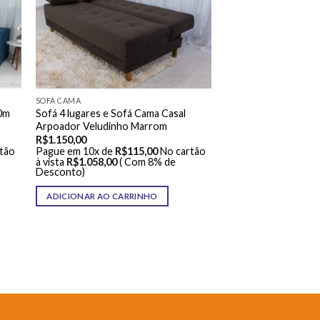
SOFÁ CAMA
50m
Sofá 4 lugares e Sofá Cama Casal
Arpoador Veludinho Marrom
R$
1.150,00
tão
Pague em 10x de
R$
115,00
No cartão
à vista
R$
1.058,00
( Com 8% de
Desconto)
ADICIONAR AO CARRINHO