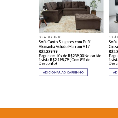
SOFÁ DE CANTO
SOFÁ 
Sofá Canto 5 lugares com Puff
Sofá 
LINÁVEL
Alemanha Veludo Marrom A17
Cinza
inável Porto Madero
R$
2.389,99
R$
2.
do
Pague em 10x de
R$
239,00
No cartão
Pagu
à vista
R$
2.198,79
( Com 8% de
à vist
R$
188,00
No cartão
Desconto)
Desc
( Com 8% de
ADICIONAR AO CARRINHO
AD
ARRINHO