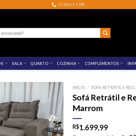
21 96417-5798
OS
SALA
QUARTO
COZINHA
COMPLEMENTOS
INF
INÍCIO
/
SOFÁ RETRÁTIL E RECL
Sofá Retrátil e R
Marrom
1.699,99
R$