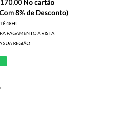
170,00
No cartão
$
 Com 8% de Desconto)
TÉ 48H!
ARA PAGAMENTO À VISTA
A SUA REGIÃO
m