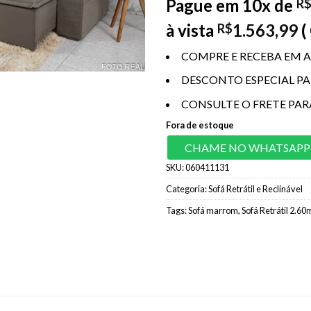
Pague em 10x de
R
à vista
1.563,99
(
R$
COMPRE E RECEBA EM A
DESCONTO ESPECIAL P
CONSULTE O FRETE PAR
Fora de estoque
CHAME NO WHATSAPP
SKU:
060411131
Categoria:
Sofá Retrátil e Reclinável
Tags:
Sofá marrom
,
Sofá Retrátil 2.60