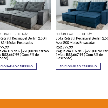
RETRÁTIL E RECLINÁVEL
SOFÁ RETRÁTIL E RECLINÁVEL
Retrátil Reclinável Berlim 2.50m
Sofá Retrátil Reclinável Berlim 2.
 814 Molas Ensacadas
Azul 800 Molas Ensacadas
899,99
R$
2.899,99
e em 10x de
R$
290,00
No cartão
Pague em 10x de
R$
290,00
No car
a
R$
2.667,99
( Com 8% de
à vista
R$
2.667,99
( Com 8% de
onto)
Desconto)
ICIONAR AO CARRINHO
ADICIONAR AO CARRINHO