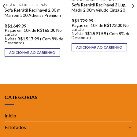
Sofá Retrátil Reclinável 3 Lug.
SOFÁ RETRÁTIL E RECLINÁVEL
Sofá Retrátil Reclinável 2.00 m
Madri 2.00m Veludo Cinza 20
Marrom 500 Athenas Premium
R$
1.729,99
Pague em 10x de
R$
173,00
No
R$
1.649,99
cartão
Pague em 10x de
R$
165,00
No
à vista
R$
1.591,59
( Com 8% de
cartão
Desconto)
à vista
R$
1.517,99
( Com 8% de
Desconto)
ADICIONAR AO CARRINHO
ADICIONAR AO CARRINHO
CATEGORIAS
Início
Estofados