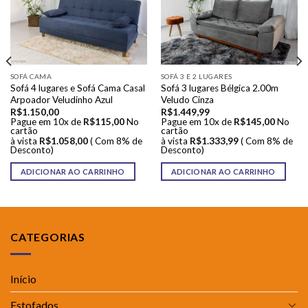
SOFÁ CAMA
SOFÁ 3 E 2 LUGARES
Sofá 4 lugares e Sofá Cama Casal
Sofá 3 lugares Bélgica 2.00m
Arpoador Veludinho Azul
Veludo Cinza
R$
1.150,00
R$
1.449,99
Pague em 10x de
R$
115,00
No
Pague em 10x de
R$
145,00
No
cartão
cartão
à vista
R$
1.058,00
( Com 8% de
à vista
R$
1.333,99
( Com 8% de
Desconto)
Desconto)
ADICIONAR AO CARRINHO
ADICIONAR AO CARRINHO
CATEGORIAS
Início
Estofados