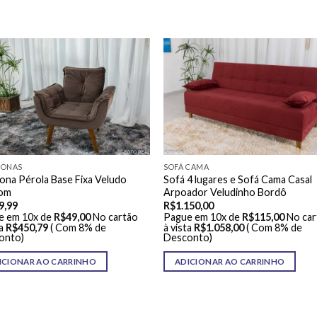
RONAS
SOFÁ CAMA
ona Pérola Base Fixa Veludo
Sofá 4 lugares e Sofá Cama Casal
om
Arpoador Veludinho Bordô
9,99
R$
1.150,00
e em 10x de
R$
49,00
No cartão
Pague em 10x de
R$
115,00
No car
a
R$
450,79
( Com 8% de
à vista
R$
1.058,00
( Com 8% de
onto)
Desconto)
ICIONAR AO CARRINHO
ADICIONAR AO CARRINHO