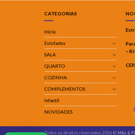
CATEGORIAS
NOS
Est
Início
Estofados
Par
– RJ
SALA
CEP
QUARTO
COZINHA
COMPLEMENTOS
Infantil
NOVIDADES
Todos os direitos reservados 2026 ©
Mãe & F