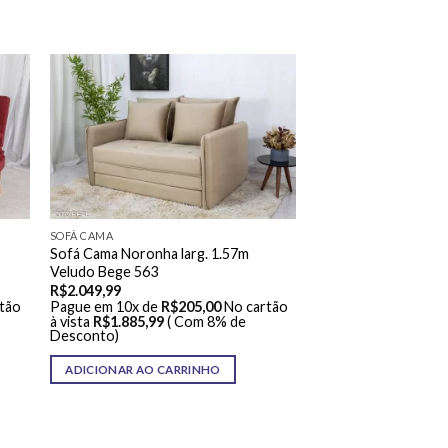
SOFÁ CAMA
Sofá Cama Noronha larg. 1.57m
Veludo Bege 563
R$
2.049,99
tão
Pague em 10x de
R$
205,00
No cartão
à vista
R$
1.885,99
( Com 8% de
Desconto)
ADICIONAR AO CARRINHO