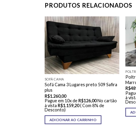
PRODUTOS RELACIONADOS
POLT
ofá Cama Casal
Poltr
SOFÁ CAMA
ho Marrom
Marr
Sofá Cama 3 Lugares preto 509 Safira
R$
48
plus
R$
115,00
No cartão
Pagu
R$
1.260,00
( Com 8% de
à vist
Pague em 10x de
R$
126,00
No cartão
Desc
à vista
R$
1.159,20
( Com 8% de
Desconto)
ARRINHO
AD
ADICIONAR AO CARRINHO