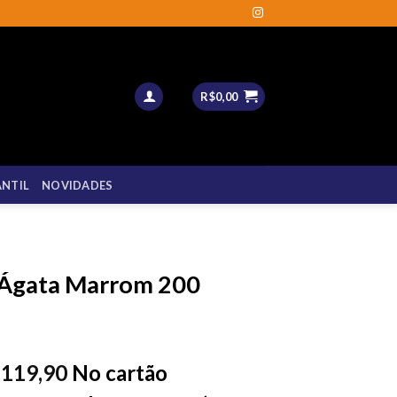
R$
0,00
ANTIL
NOVIDADES
 Ágata Marrom 200
119,90
No cartão
$