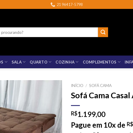
21 96417-5798
OS
SALA
QUARTO
COZINHA
COMPLEMENTOS
INF
INÍCIO
/
SOFÁ CAMA
Sofá Cama Casal
1.199,00
R$
Pague em 10x de
R