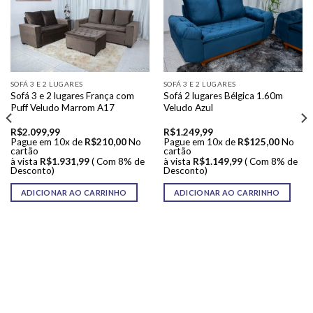
SOFÁ 3 E 2 LUGARES
SOFÁ 3 E 2 LUGARES
Sofá 3 e 2 lugares França com
Sofá 2 lugares Bélgica 1.60m
Puff Veludo Marrom A17
Veludo Azul
R$
2.099,99
R$
1.249,99
Pague em 10x de
R$
210,00
No
Pague em 10x de
R$
125,00
No
cartão
cartão
à vista
R$
1.931,99
( Com 8% de
à vista
R$
1.149,99
( Com 8% de
Desconto)
Desconto)
ADICIONAR AO CARRINHO
ADICIONAR AO CARRINHO