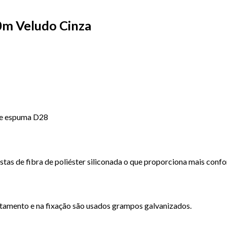
60m Veludo Cinza
s e espuma D28
as de fibra de poliéster siliconada o que proporciona mais confo
stamento e na fixação são usados grampos galvanizados.