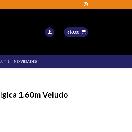
R$
0,00
ANTIL
NOVIDADES
élgica 1.60m Veludo