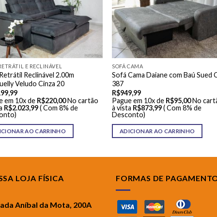
RETRÁTIL E RECLINÁVEL
SOFÁ CAMA
Retrátil Reclinável 2.00m
Sofá Cama Daiane com Baú Sued 
elly Veludo Cinza 20
387
199,99
R$
949,99
e em 10x de
R$
220,00
No cartão
Pague em 10x de
R$
95,00
No cart
a
R$
2.023,99
( Com 8% de
à vista
R$
873,99
( Com 8% de
onto)
Desconto)
ICIONAR AO CARRINHO
ADICIONAR AO CARRINHO
SA LOJA FÍSICA
FORMAS DE PAGAMENT
rada Aníbal da Mota, 200A