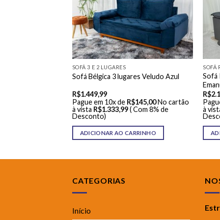
SOFÁ 3 E 2 LUGARES
SOFÁ 
gica 2.00m Veludo
Sofá 
Sofá Bélgica 3 lugares Veludo Azul
Emanu
R$
1.449,99
R$
2.
R$
145,00
No cartão
Pague em 10x de
R$
145,00
No cartão
Pagu
( Com 8% de
à vista
R$
1.333,99
( Com 8% de
à vist
Desconto)
Desc
ARRINHO
ADICIONAR AO CARRINHO
AD
CATEGORIAS
NOS
Est
Início