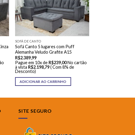
SOFÁ DE CANTO
Cinza
Sofá Canto 5 lugares com Puff
Alemanha Veludo Grafite A15
R$
2.389,99
ão
Pague em 10x de
R$
239,00
No cartão
à vista
R$
2.198,79
( Com 8% de
Desconto)
ADICIONAR AO CARRINHO
O
SITE SEGURO