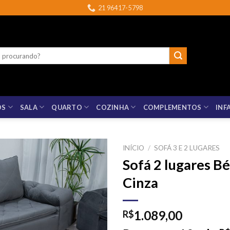
21 96417-5798
OS
SALA
QUARTO
COZINHA
COMPLEMENTOS
INF
INÍCIO
/
SOFÁ 3 E 2 LUGARES
Sofá 2 lugares B
Cinza
1.089,00
R$