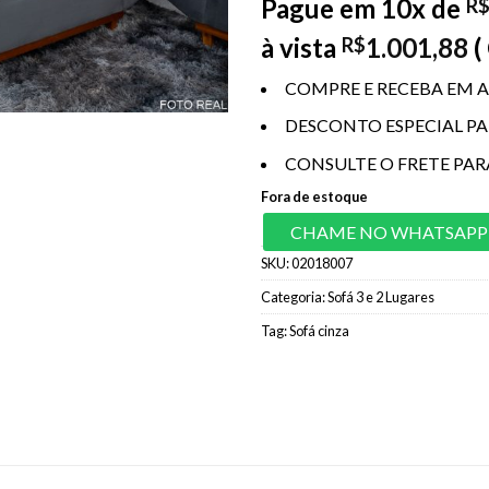
Pague em 10x de
R
à vista
1.001,88
(
R$
COMPRE E RECEBA EM A
DESCONTO ESPECIAL P
CONSULTE O FRETE PAR
Fora de estoque
CHAME NO WHATSAPP
SKU:
02018007
Categoria:
Sofá 3 e 2 Lugares
Tag:
Sofá cinza