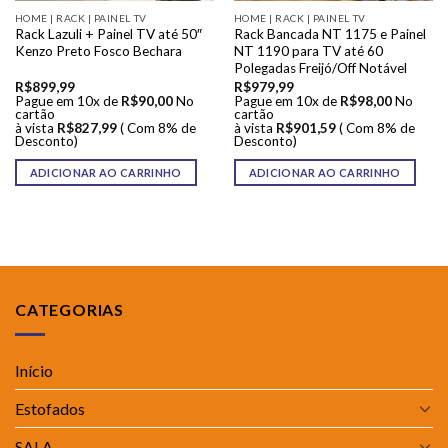
HOME | RACK | PAINEL TV
HOME | RACK | PAINEL TV
Rack Lazuli + Painel TV até 50″
Rack Bancada NT 1175 e Painel
Kenzo Preto Fosco Bechara
NT 1190 para TV até 60
Polegadas Freijó/Off Notável
R$
899,99
R$
979,99
Pague em 10x de
R$
90,00
No
Pague em 10x de
R$
98,00
No
cartão
cartão
à vista
R$
827,99
( Com 8% de
à vista
R$
901,59
( Com 8% de
Desconto)
Desconto)
ADICIONAR AO CARRINHO
ADICIONAR AO CARRINHO
CATEGORIAS
Início
Estofados
SALA