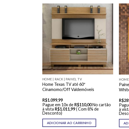
HOME | RACK | PAINEL TV
L TV
HOME 
Home Texas TV até 60″
Paulo Larg.2.00m
Paine
Cinamomo/Off Valdemóveis
omo/Off
Whit
R$
1.099,99
R$
28
Pague em 10x de
R$
110,00
No cartão
R$
88,00
No cartão
Pagu
à vista
R$
1.011,99
( Com 8% de
 Com 8% de
à vist
Desconto)
Desc
ADICIONAR AO CARRINHO
ARRINHO
AD