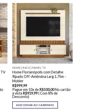
HOME | RACK | PAINEL TV
m TV
Home Florianópolis com Detalhe
Ripado Off-Amêndoa Larg.1.75m -
Mobler
R$
999,99
ão
Pague em 10x de
R$
100,00
No cartão
à vista
R$
919,99
( Com 8% de
Desconto)
ADICIONAR AO CARRINHO