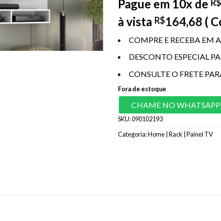
Pague em 10x de
R
à vista
164,68
( 
R$
COMPRE E RECEBA EM A
DESCONTO ESPECIAL P
CONSULTE O FRETE PAR
Fora de estoque
CHAME NO WHATSAPP
SKU:
090102193
Categoria:
Home | Rack | Painel TV