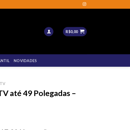
R$
0,00
ANTIL
NOVIDADES
 TV
 TV até 49 Polegadas –