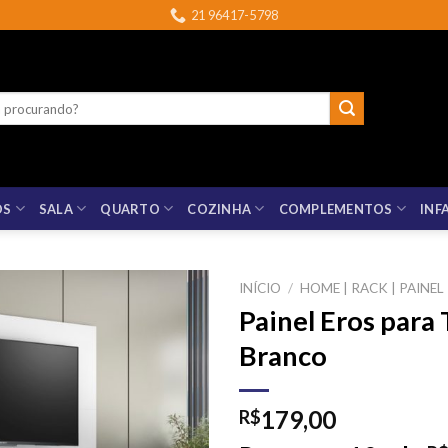
21 96417-5798
OS
SALA
QUARTO
COZINHA
COMPLEMENTOS
INF
INÍCIO
/
HOME | RACK | PAINEL
Painel Eros para
Branco
179,00
R$