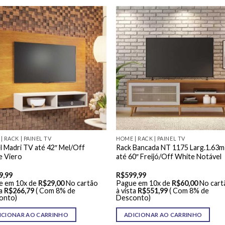
| RACK | PAINEL TV
HOME | RACK | PAINEL TV
l Madri TV até 42″ Mel/Off
Rack Bancada NT 1175 Larg.1.63
e Viero
até 60″ Freijó/Off White Notável
9,99
R$
599,99
e em 10x de
R$
29,00
No cartão
Pague em 10x de
R$
60,00
No cart
a
R$
266,79
( Com 8% de
à vista
R$
551,99
( Com 8% de
onto)
Desconto)
ICIONAR AO CARRINHO
ADICIONAR AO CARRINHO