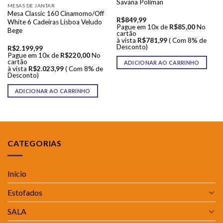
Savana Poliman
MESAS DE JANTAR
Mesa Classic 160 Cinamomo/Off
R$
849,99
White 6 Cadeiras Lisboa Veludo
Pague em 10x de
R$
85,00
No
Bege
cartão
à vista
R$
781,99
( Com 8% de
Desconto)
R$
2.199,99
Pague em 10x de
R$
220,00
No
cartão
ADICIONAR AO CARRINHO
à vista
R$
2.023,99
( Com 8% de
Desconto)
ADICIONAR AO CARRINHO
CATEGORIAS
Início
Estofados
SALA