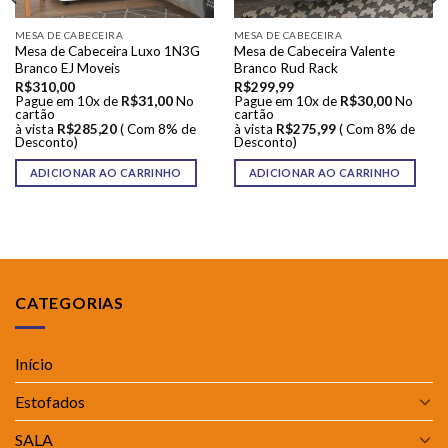
MESA DE CABECEIRA
MESA DE CABECEIRA
Mesa de Cabeceira Luxo 1N3G
Mesa de Cabeceira Valente
Branco EJ Moveis
Branco Rud Rack
R$
310,00
R$
299,99
Pague em 10x de
R$
31,00
No
Pague em 10x de
R$
30,00
No
cartão
cartão
à vista
R$
285,20
( Com 8% de
à vista
R$
275,99
( Com 8% de
Desconto)
Desconto)
ADICIONAR AO CARRINHO
ADICIONAR AO CARRINHO
CATEGORIAS
Início
Estofados
SALA