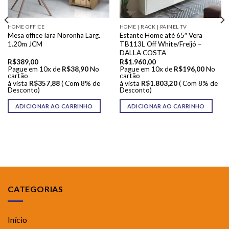
HOME OFFICE
HOME | RACK | PAINEL TV
Mesa office Iara Noronha Larg.
Estante Home até 65″ Vera
1.20m JCM
TB113L Off White/Freijó –
DALLA COSTA
R$
389,00
R$
1.960,00
Pague em 10x de
R$
38,90
No
Pague em 10x de
R$
196,00
No
cartão
cartão
à vista
R$
357,88
( Com 8% de
à vista
R$
1.803,20
( Com 8% de
Desconto)
Desconto)
ADICIONAR AO CARRINHO
ADICIONAR AO CARRINHO
CATEGORIAS
Início