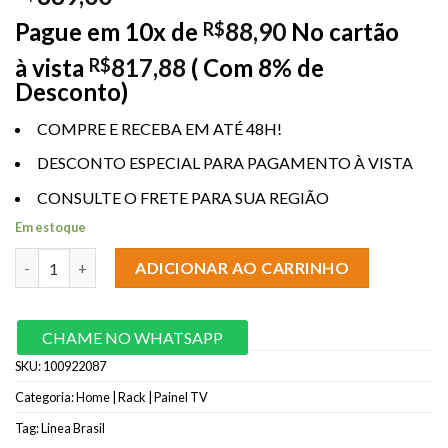
Pague em 10x de
88,90
No cartão
R$
à vista
817,88
( Com 8% de
R$
Desconto)
COMPRE E RECEBA EM ATÉ 48H!
DESCONTO ESPECIAL PARA PAGAMENTO À VISTA
CONSULTE O FRETE PARA SUA REGIÃO
Em estoque
Home Alagoas TV até 50" Freijó/Off White Linea Brasil quantid
ADICIONAR AO CARRINHO
CHAME NO WHATSAPP
SKU:
100922087
Categoria:
Home | Rack | Painel TV
Tag:
Linea Brasil