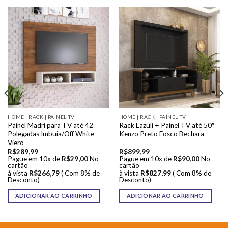
HOME | RACK | PAINEL TV
HOME | RACK | PAINEL TV
Painel Madri para TV até 42
Rack Lazuli + Painel TV até 50″
Polegadas Imbuia/Off White
Kenzo Preto Fosco Bechara
Viero
R$
289,99
R$
899,99
Pague em 10x de
R$
29,00
No
Pague em 10x de
R$
90,00
No
cartão
cartão
à vista
R$
266,79
( Com 8% de
à vista
R$
827,99
( Com 8% de
Desconto)
Desconto)
ADICIONAR AO CARRINHO
ADICIONAR AO CARRINHO