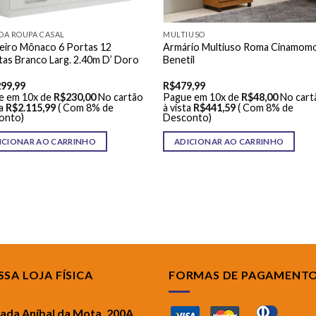
DA ROUPA CASAL
MULTIUSO
eiro Mônaco 6 Portas 12
Armário Multiuso Roma Cinamom
as Branco Larg. 2.40m D’ Doro
Benetil
299,99
R$
479,99
e em 10x de
R$
230,00
No cartão
Pague em 10x de
R$
48,00
No cart
a
R$
2.115,99
( Com 8% de
à vista
R$
441,59
( Com 8% de
onto)
Desconto)
ICIONAR AO CARRINHO
ADICIONAR AO CARRINHO
SA LOJA FÍSICA
FORMAS DE PAGAMENT
rada Aníbal da Mota, 200A