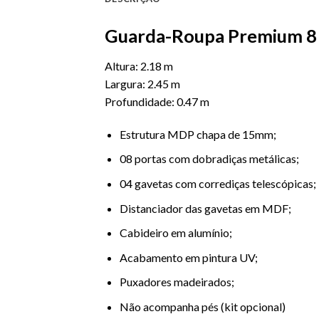
Guarda-Roupa Premium 8 P
Altura: 2.18 m
Largura: 2.45 m
Profundidade: 0.47 m
Estrutura MDP chapa de 15mm;
08 portas com dobradiças metálicas;
04 gavetas com corrediças telescópicas;
Distanciador das gavetas em MDF;
Cabideiro em alumínio;
Acabamento em pintura UV;
Puxadores madeirados;
Não acompanha pés (kit opcional)