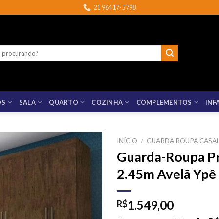
21 96417-5798
OS
SALA
QUARTO
COZINHA
COMPLEMENTOS
INF
INÍCIO
/
GUARDA ROUPA CASA
Guarda-Roupa Pr
2.45m Avelã Ypê 
1.549,00
R$