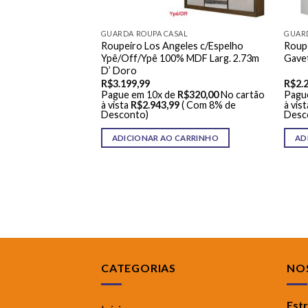
AL
GUARDA ROUPA CASAL
GUAR
cules 6 Portas com
Roupeiro Los Angeles c/Espelho
Roup
rg. 1.77m Carioca
Ypê/Off/Ypê 100% MDF Larg. 2.73m
Gavet
D’ Doro
R$
3.199,99
R$
2.
R$
140,00
No cartão
Pague em 10x de
R$
320,00
No cartão
Pagu
( Com 8% de
à vista
R$
2.943,99
( Com 8% de
à vist
Desconto)
Desc
ARRINHO
ADICIONAR AO CARRINHO
AD
CATEGORIAS
NOS
Est