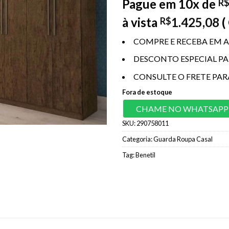
Pague em 10x de
R
à vista
1.425,08
(
R$
COMPRE E RECEBA EM A
DESCONTO ESPECIAL P
CONSULTE O FRETE PAR
Fora de estoque
CHAME NO WHATSAPP
SKU:
290758011
Categoria:
Guarda Roupa Casal
Tag:
Benetil