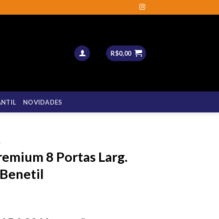
R$
0,00
ANTIL
NOVIDADES
L
emium 8 Portas Larg.
Benetil