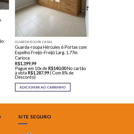
o
ão
GUARDA ROUPA CASAL
Guarda-roupa Hércules 6 Portas com
Espelho Freijó-Freijó Larg. 1.77m
Carioca
R$
1.399,99
Pague em 10x de
R$
140,00
No cartão
à vista
R$
1.287,99
( Com 8% de
Desconto)
ADICIONAR AO CARRINHO
O
SITE SEGURO