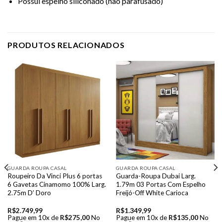
Possui espelho siliconado (não parafusado)
PRODUTOS RELACIONADOS
GUARDA ROUPA CASAL
GUARDA ROUPA CASAL
Roupeiro Da Vinci Plus 6 portas
Guarda-Roupa Dubai Larg.
6 Gavetas Cinamomo 100% Larg.
1.79m 03 Portas Com Espelho
2.75m D’ Doro
Freijó-Off White Carioca
R$
2.749,99
R$
1.349,99
Pague em 10x de
R$
275,00
No
Pague em 10x de
R$
135,00
No