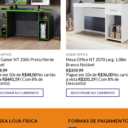
OFFICE
HOME OFFICE
 Gamer NT 2065 Preto/Verde
Mesa Office NT 2070 Larg. 1.08m
vel
Branco Notável
9,99
R$
359,99
e em 10x de
R$
48,00
No cartão
Pague em 10x de
R$
36,00
No cart
a
R$
441,59
( Com 8% de
à vista
R$
331,19
( Com 8% de
onto)
Desconto)
ICIONAR AO CARRINHO
ADICIONAR AO CARRINHO
SA LOJA FÍSICA
FORMAS DE PAGAMENT