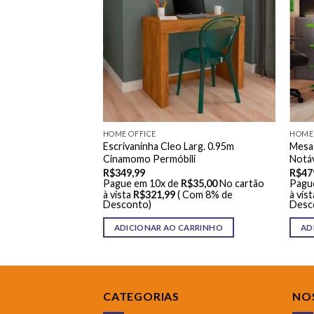
060 Com 2 Gavetas
R$
59,00
No cartão
HOME OFFICE
HOME 
 Com 8% de
Escrivaninha Cleo Larg. 0.95m
Mesa
Cinamomo Permóbili
Notá
ARRINHO
R$
349,99
R$
47
Pague em 10x de
R$
35,00
No cartão
Pagu
à vista
R$
321,99
( Com 8% de
à vist
Desconto)
Desc
ADICIONAR AO CARRINHO
AD
CATEGORIAS
NOS