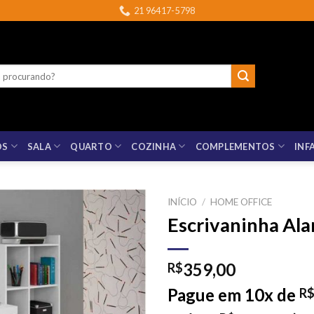
21 96417-5798
OS
SALA
QUARTO
COZINHA
COMPLEMENTOS
INF
INÍCIO
/
HOME OFFICE
Escrivaninha Al
359,00
R$
Pague em 10x de
R