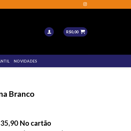
R$
0,00
ANTIL
NOVIDADES
ana Branco
35,90
No cartão
$