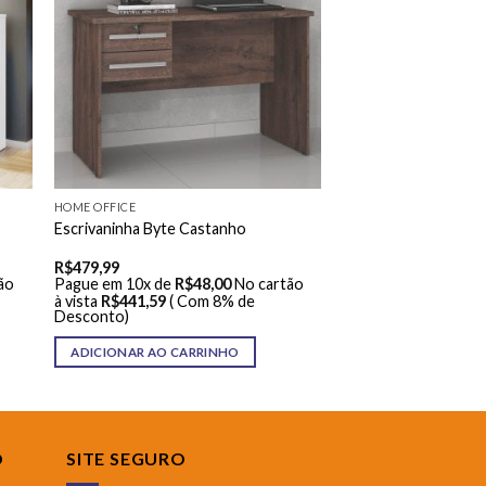
HOME OFFICE
Escrivaninha Byte Castanho
R$
479,99
ão
Pague em 10x de
R$
48,00
No cartão
à vista
R$
441,59
( Com 8% de
Desconto)
ADICIONAR AO CARRINHO
O
SITE SEGURO