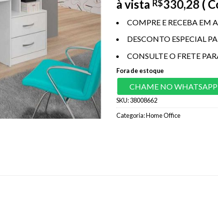
à vista
330,28
( 
R$
COMPRE E RECEBA EM A
DESCONTO ESPECIAL P
CONSULTE O FRETE PAR
Fora de estoque
CHAME NO WHATSAPP
SKU:
38008662
Categoria:
Home Office