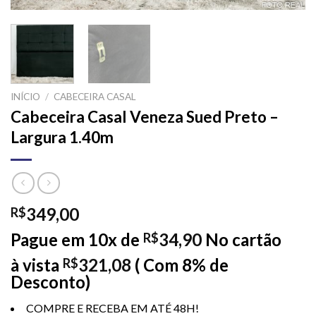
INÍCIO
/
CABECEIRA CASAL
Cabeceira Casal Veneza Sued Preto –
Largura 1.40m
349,00
R$
Pague em 10x de
34,90
No cartão
R$
à vista
321,08
( Com 8% de
R$
Desconto)
COMPRE E RECEBA EM ATÉ 48H!