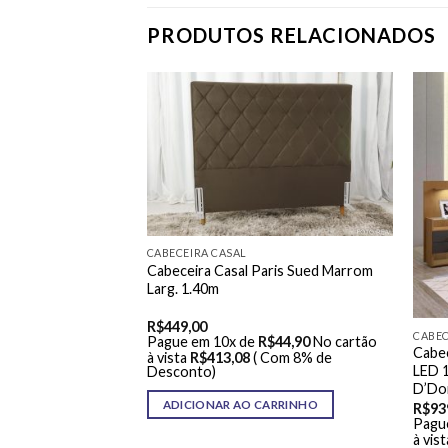
PRODUTOS RELACIONADOS
CABECEIRA CASAL
vínia Korino Preto
Cabeceira Casal Paris Sued Marrom
Larg. 1.40m
R$
449,00
CABEC
R$
52,00
No cartão
Pague em 10x de
R$
44,90
No cartão
Cabec
 Com 8% de
à vista
R$
413,08
( Com 8% de
LED 
Desconto)
D’Do
ARRINHO
ADICIONAR AO CARRINHO
R$
93
Pagu
à vist