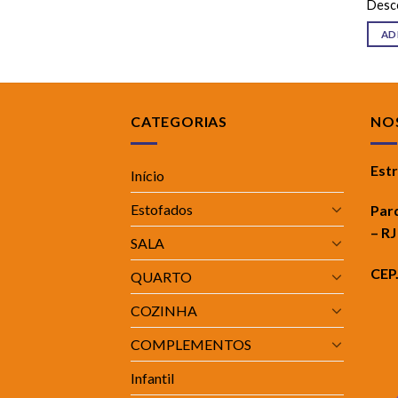
Desc
AD
CATEGORIAS
NOS
Est
Início
Estofados
Par
– RJ
SALA
CEP
QUARTO
COZINHA
COMPLEMENTOS
Infantil