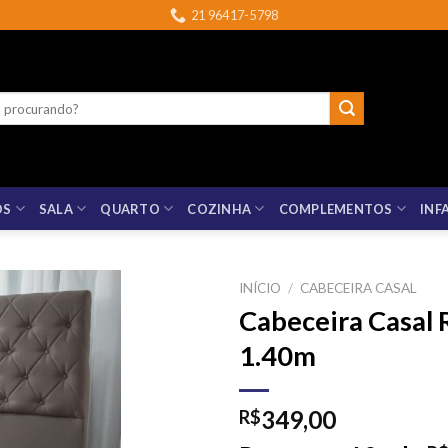
21 96417-5798
OS
SALA
QUARTO
COZINHA
COMPLEMENTOS
INF
INÍCIO
/
CABECEIRA CASAL
Cabeceira Casal 
1.40m
349,00
R$