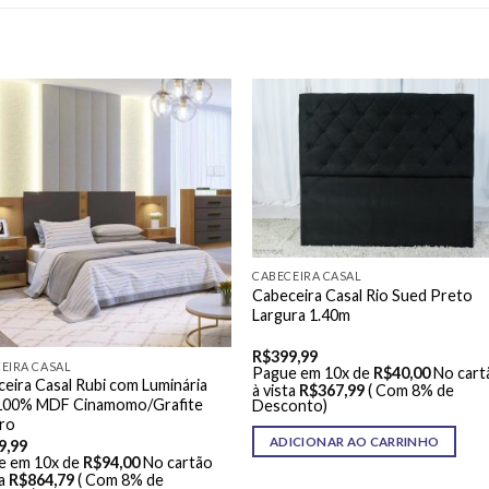
CABECEIRA CASAL
Cabeceira Casal Rio Sued Preto
Largura 1.40m
R$
399,99
EIRA CASAL
Pague em 10x de
R$
40,00
No cart
eira Casal Rubi com Luminária
à vista
R$
367,99
( Com 8% de
100% MDF Cinamomo/Grafite
Desconto)
ro
ADICIONAR AO CARRINHO
9,99
e em 10x de
R$
94,00
No cartão
a
R$
864,79
( Com 8% de