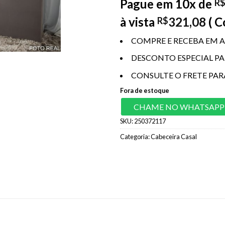
Pague em 10x de
R
à vista
321,08
( 
R$
COMPRE E RECEBA EM A
DESCONTO ESPECIAL P
CONSULTE O FRETE PAR
Fora de estoque
CHAME NO WHATSAPP
SKU:
250372117
Categoria:
Cabeceira Casal