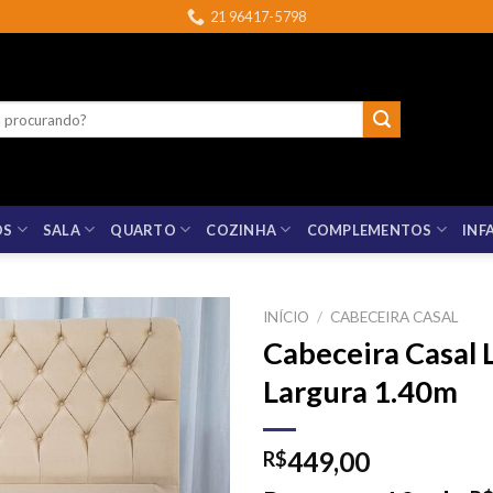
21 96417-5798
OS
SALA
QUARTO
COZINHA
COMPLEMENTOS
INF
INÍCIO
/
CABECEIRA CASAL
Cabeceira Casal 
Largura 1.40m
449,00
R$