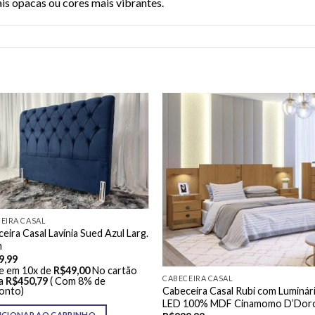
s opacas ou cores mais vibrantes.
EIRA CASAL
eira Casal Lavínia Sued Azul Larg.
m
9,99
e em 10x de
R$
49,00
No cartão
CABECEIRA CASAL
a
R$
450,79
( Com 8% de
Cabeceira Casal Rubi com Luminár
onto)
LED 100% MDF Cinamomo D’Dor
ICIONAR AO CARRINHO