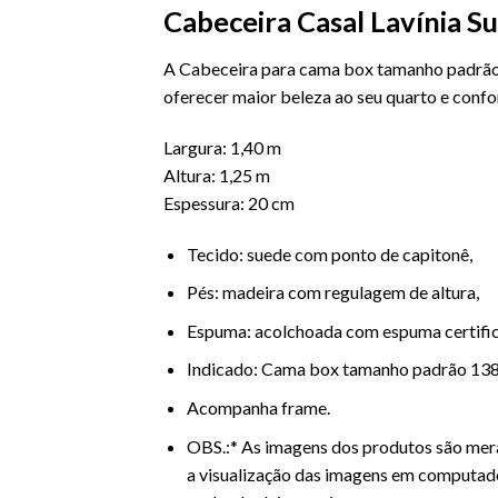
Cabeceira Casal Lavínia S
A
Cabeceira
para cama box tamanho padrão
oferecer maior beleza ao seu quarto e confor
Largura: 1,40 m
Altura: 1,25 m
Espessura: 20 cm
Tecido: suede com ponto de capitonê,
Pés: madeira com regulagem de altura,
Espuma: acolchoada com espuma certif
Indicado:
Cama
box tamanho padrão 13
Acompanha frame.
OBS.:* As imagens dos produtos são mera
a visualização das imagens em computad