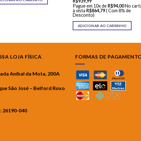
R$
939,99
Pague em 10x de
R$
94,00
No cart
à vista
R$
864,79
( Com 8% de
Desconto)
ADICIONAR AO CARRINHO
SA LOJA FÍSICA
FORMAS DE PAGAMENT
rada Aníbal da Mota, 200A
que São José – Belford Roxo
.: 26190-040