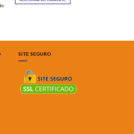
ão
O
SITE SEGURO