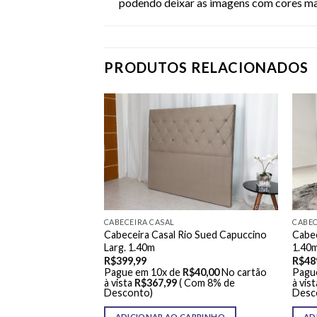
podendo deixar as imagens com cores mai
PRODUTOS RELACIONADOS
CABECEIRA CASAL
CABEC
io Sued Marrom –
Cabeceira Casal Rio Sued Capuccino
Cabec
Larg. 1.40m
1.40
R$
399,99
R$
48
R$
40,00
No cartão
Pague em 10x de
R$
40,00
No cartão
Pagu
 Com 8% de
à vista
R$
367,99
( Com 8% de
à vist
Desconto)
Desc
ARRINHO
ADICIONAR AO CARRINHO
AD