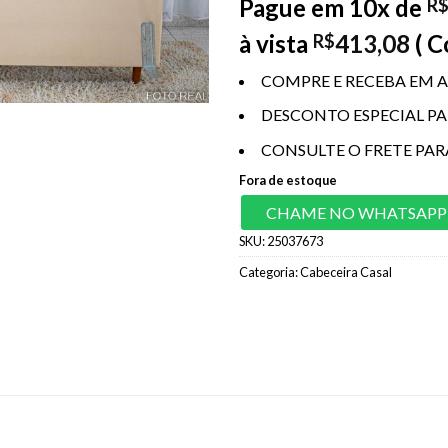
Pague em 10x de
R
à vista
413,08
( 
R$
COMPRE E RECEBA EM A
DESCONTO ESPECIAL P
CONSULTE O FRETE PAR
Fora de estoque
CHAME NO WHATSAPP
SKU:
25037673
Categoria:
Cabeceira Casal