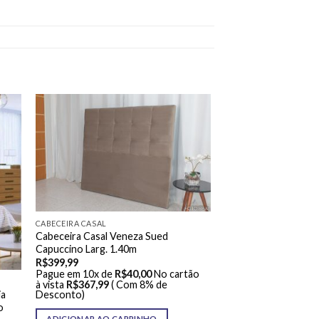
CABECEIRA CASAL
Cabeceira Casal Veneza Sued
Capuccino Larg. 1.40m
R$
399,99
Pague em 10x de
R$
40,00
No cartão
à vista
R$
367,99
( Com 8% de
ia
Desconto)
o
ADICIONAR AO CARRINHO