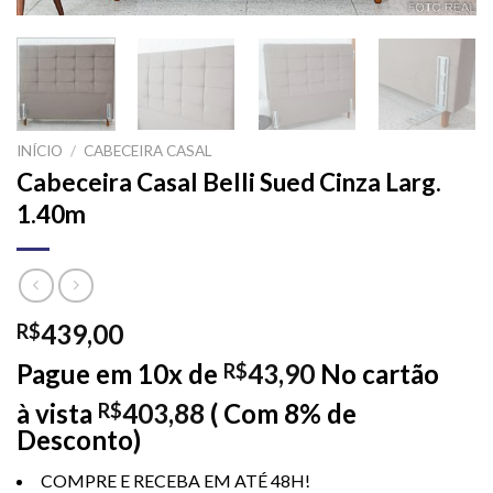
INÍCIO
/
CABECEIRA CASAL
Cabeceira Casal Belli Sued Cinza Larg.
1.40m
439,00
R$
Pague em 10x de
43,90
No cartão
R$
à vista
403,88
( Com 8% de
R$
Desconto)
COMPRE E RECEBA EM ATÉ 48H!