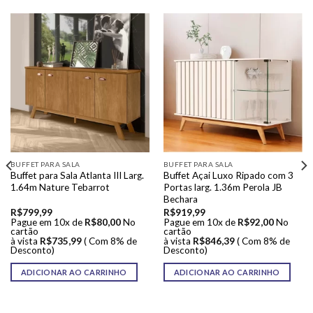
BUFFET PARA SALA
BUFFET PARA SALA
Buffet para Sala Atlanta III Larg.
Buffet Açai Luxo Ripado com 3
1.64m Nature Tebarrot
Portas larg. 1.36m Perola JB
Bechara
R$
799,99
R$
919,99
Pague em 10x de
R$
80,00
No
Pague em 10x de
R$
92,00
No
cartão
cartão
à vista
R$
735,99
( Com 8% de
à vista
R$
846,39
( Com 8% de
Desconto)
Desconto)
ADICIONAR AO CARRINHO
ADICIONAR AO CARRINHO