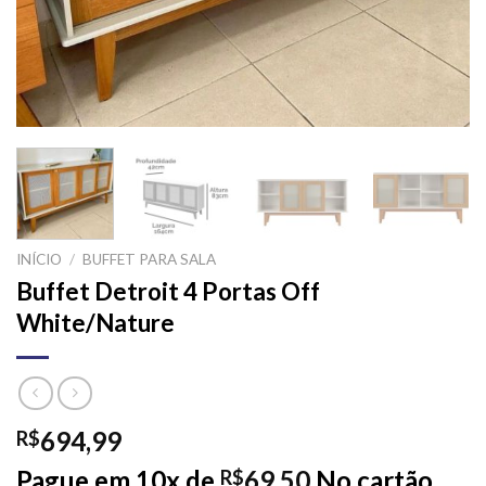
INÍCIO
/
BUFFET PARA SALA
Buffet Detroit 4 Portas Off
White/Nature
694,99
R$
Pague em 10x de
69,50
No cartão
R$