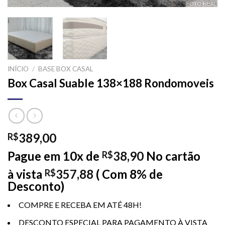
INÍCIO
/
BASE BOX CASAL
Box Casal Suable 138×188 Rondomoveis
389,00
R$
Pague em 10x de
38,90
No cartão
R$
à vista
357,88
( Com 8% de
R$
Desconto)
COMPRE E RECEBA EM ATÉ 48H!
DESCONTO ESPECIAL PARA PAGAMENTO À VISTA