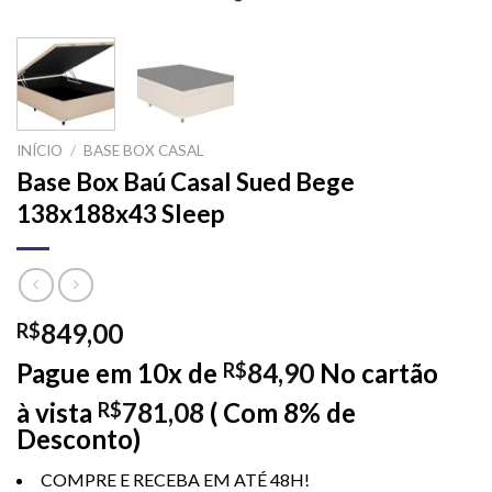
INÍCIO
/
BASE BOX CASAL
Base Box Baú Casal Sued Bege
138x188x43 Sleep
849,00
R$
Pague em 10x de
84,90
No cartão
R$
à vista
781,08
( Com 8% de
R$
Desconto)
COMPRE E RECEBA EM ATÉ 48H!