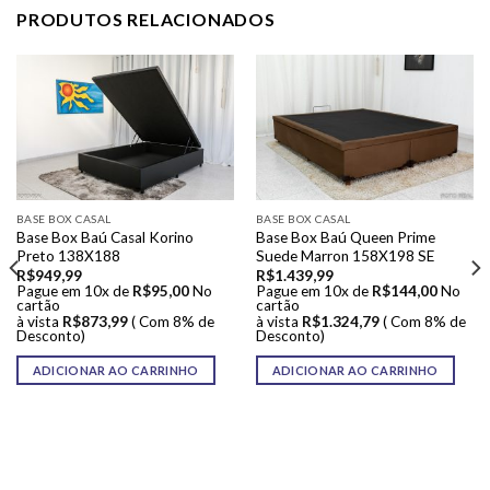
PRODUTOS RELACIONADOS
BASE BOX CASAL
BASE BOX CASAL
Base Box Baú Casal Korino
Base Box Baú Queen Prime
Preto 138X188
Suede Marron 158X198 SE
R$
949,99
R$
1.439,99
Pague em 10x de
R$
95,00
No
Pague em 10x de
R$
144,00
No
cartão
cartão
à vista
R$
873,99
( Com 8% de
à vista
R$
1.324,79
( Com 8% de
Desconto)
Desconto)
ADICIONAR AO CARRINHO
ADICIONAR AO CARRINHO