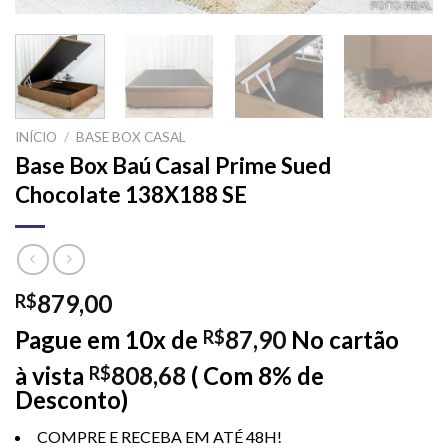
INÍCIO
/
BASE BOX CASAL
Base Box Baú Casal Prime Sued
Chocolate 138X188 SE
879,00
R$
Pague em 10x de
87,90
No cartão
R$
à vista
808,68
( Com 8% de
R$
Desconto)
COMPRE E RECEBA EM ATÉ 48H!