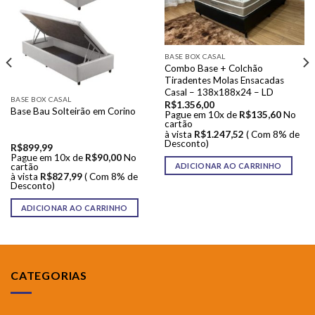
BASE BOX CASAL
Combo Base + Colchão
Tiradentes Molas Ensacadas
Casal – 138x188x24 – LD
BASE BOX CASAL
R$
1.356,00
Base Bau Solteirão em Corino
Pague em 10x de
R$
135,60
No
cartão
à vista
R$
1.247,52
( Com 8% de
Desconto)
R$
899,99
Pague em 10x de
R$
90,00
No
ADICIONAR AO CARRINHO
cartão
à vista
R$
827,99
( Com 8% de
Desconto)
ADICIONAR AO CARRINHO
CATEGORIAS