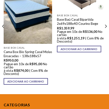
BASE BOX CASAL
Base Baú Casal Bipartida
2x69x188x40 Courino Bege
R$
1.359,99
Pague em 10x de
R$
136,00
No
cartão
à vista
R$
1.251,19
( Com 8% de
Desconto)
BASE BOX CASAL
ADICIONAR AO CARRINHO
Cama Box Bio Spring Casal Molas
Ensacadas – 138x188x57
R$
950,00
Pague em 10x de
R$
95,00
No
cartão
à vista
R$
874,00
( Com 8% de
Desconto)
ADICIONAR AO CARRINHO
CATEGORIAS