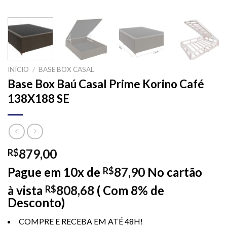
INÍCIO
/
BASE BOX CASAL
Base Box Baú Casal Prime Korino Café
138X188 SE
879,00
R$
Pague em 10x de
87,90
No cartão
R$
à vista
808,68
( Com 8% de
R$
Desconto)
COMPRE E RECEBA EM ATÉ 48H!